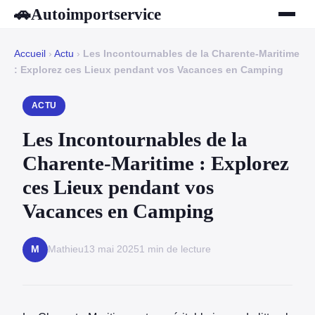
Autoimportservice
🚗
Accueil
›
Actu
›
Les Incontournables de la Charente-Maritime
: Explorez ces Lieux pendant vos Vacances en Camping
ACTU
Les Incontournables de la
Charente-Maritime : Explorez
ces Lieux pendant vos
Vacances en Camping
Mathieu
13 mai 2025
1 min de lecture
M