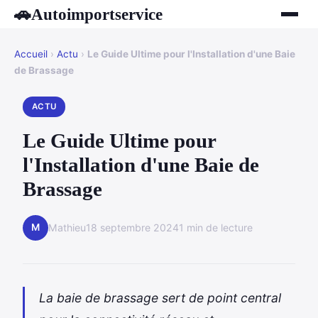
Autoimportservice
🚗
Accueil
›
Actu
›
Le Guide Ultime pour l'Installation d'une Baie
de Brassage
ACTU
Le Guide Ultime pour
l'Installation d'une Baie de
Brassage
M
Mathieu
18 septembre 2024
1 min de lecture
La baie de brassage sert de point central